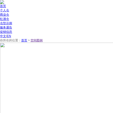
首页
个人仓
商业仓
红酒仓
仓型示例
服务通告
促销信息
中文
|
EN
你所在的位置：
首页
>
空间图例