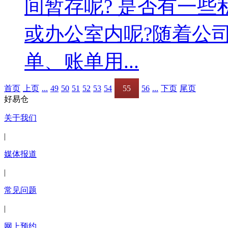
间暂存呢? 是否有一
或办公室内呢?随着公
单、账单用...
首页
上页
...
49
50
51
52
53
54
55
56
...
下页
尾页
好易仓
关于我们
|
媒体报道
|
常见问题
|
网上预约